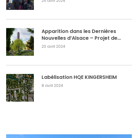
25 avril 2024
Obernai
Apparition dans les Dernières
Nouvelles d’Alsace – Projet de
réhabilitation de friche
20 avril 2024
industrielle à TURCKHEIM
Labélisation HQE KINGERSHEIM
8 avril 2024